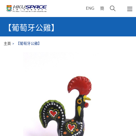
Skip
打
ENG
簡
to
彈
main
開
出
Main
content
搜
主
content
【葡萄牙公雞】
選
尋
start
單
介
主頁
【葡萄牙公雞】
面