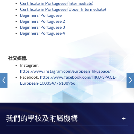
Certificate in Portuguese (Intermediate)
Certificate in Portuguese (Upper Intermediate)
Beginners' Portuguese
Beginners' Portuguese 2
Beginners' Portuguese 3
Beginners' Portuguese 4
社交媒體:
Instagram:
https://www.instagram.com/european_hkuspace/
Facebook:
https://www.facebook.com/HKU-SPACE-
European-100354776188966
我們的學校及附屬機構