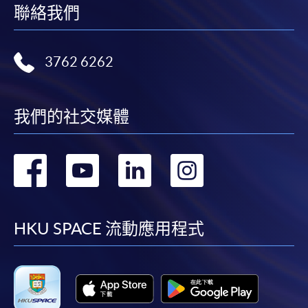
聯絡我們
3762 6262
我們的社交媒體
轉
轉
轉
轉
到
到
到
到
facebook
youtube
linkedin
instag
HKU SPACE 流動應用程式