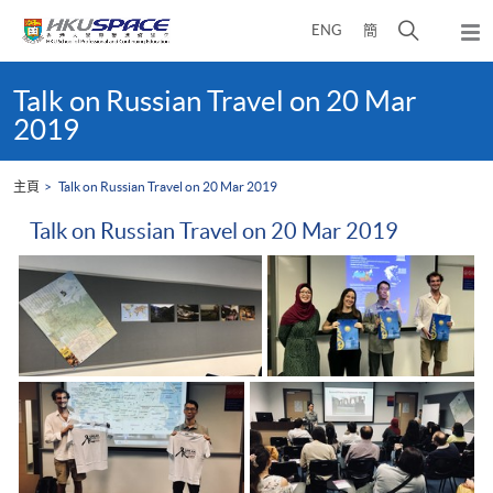
Skip
打
ENG
簡
to
彈
main
開
出
Main
content
搜
主
content
Talk on Russian Travel on 20 Mar
選
尋
start
2019
單
介
面
主頁
Talk on Russian Travel on 20 Mar 2019
Talk on Russian Travel on 20 Mar 2019