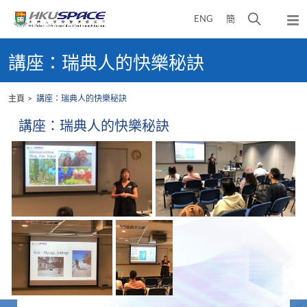
Skip
打
ENG
簡
to
彈
main
開
出
Main
content
搜
主
content
講座：瑞典人的快樂秘訣
選
尋
start
單
介
主頁
講座：瑞典人的快樂秘訣
面
講座：瑞典人的快樂秘訣