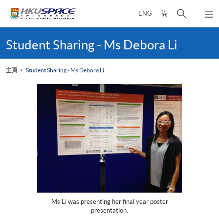
Skip
打
ENG
簡
to
彈
main
開
出
Main
content
搜
主
content
Student Sharing - Ms Debora Li
選
尋
start
單
介
主頁
Student Sharing - Ms Debora Li
面
Ms Li was presenting her final year poster
presentation.