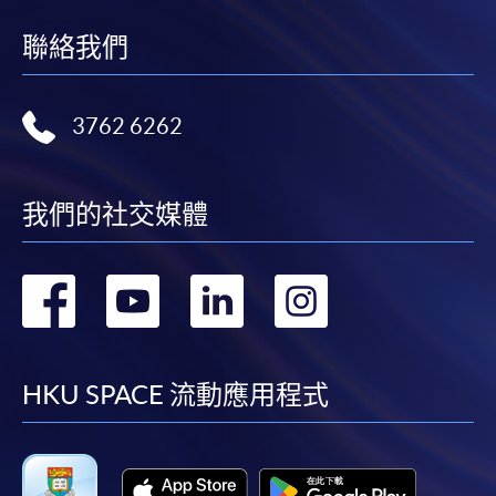
聯絡我們
3762 6262
我們的社交媒體
轉
轉
轉
轉
到
到
到
到
facebook
youtube
linkedin
instag
HKU SPACE 流動應用程式