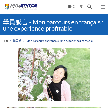
Skip
打
ENG
簡
to
彈
main
開
出
Main
content
搜
主
content
學員感言 - Mon parcours en français :
選
尋
start
une expérience profitable
單
介
面
主頁
學員感言 - Mon parcours en français : une expérience profitable