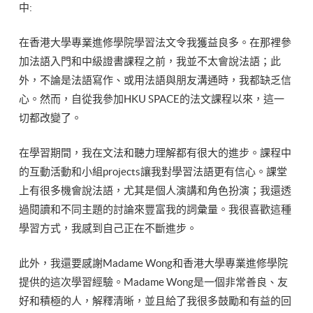
中:
在香港大學專業進修學院學習法文令我獲益良多。在那裡參
加法語入門和中級證書課程之前，我並不太會說法語；此
外，不論是法語寫作、或用法語與朋友溝通時，我都缺乏信
心。然而，自從我參加HKU SPACE的法文課程以來，這一
切都改變了。
在學習期間，我在文法和聽力理解都有很大的進步。課程中
的互動活動和小組projects讓我對學習法語更有信心。課堂
上有很多機會說法語，尤其是個人演講和角色扮演；我還透
過閱讀和不同主題的討論來豐富我的詞彙量。我很喜歡這種
學習方式，我感到自己正在不斷進步。
此外，我還要感謝Madame Wong和香港大學專業進修學院
提供的這次學習經驗。Madame Wong是一個非常善良、友
好和積極的人，解釋清晰，並且給了我很多鼓勵和有益的回