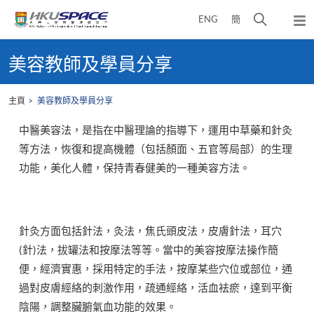
Skip
打
ENG
簡
to
彈
main
開
出
Main
content
搜
主
content
美容教師及學員分享
選
尋
start
單
介
主頁
美容教師及學員分享
面
中醫美容法，是指在中醫理論的指導下，運用中草藥和針灸
等方法，恢復和提高機體（包括顏面、五官等局部）的生理
功能，美化人體，保持青春健美的一種美容方法。
針灸方面包括針法，灸法，焦氏頭皮法，皮膚針法，耳穴
(針)法，拔罐法和按摩法等等。當中的美容按摩法操作簡
便，經濟實惠，採用特定的手法，按摩某些穴位或部位，通
過對皮膚經絡的刺激作用，疏通經絡，活血袪瘀，達到平衡
陰陽，調整臟腑氣血功能的效果。