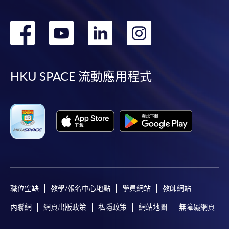
轉
轉
轉
轉
到
到
到
到
facebook
youtube
linkedin
instag
HKU SPACE 流動應用程式
職位空缺
教學/報名中心地點
學員網站
教師網站
內聯網
網頁出版政策
私隱政策
網站地圖
無障礙網頁