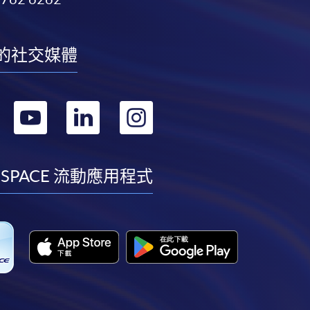
的社交媒體
轉
轉
轉
轉
到
到
到
到
facebook
youtube
linkedin
instagram
 SPACE 流動應用程式