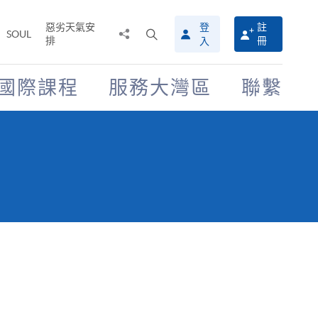
惡劣天氣安
登
註
分
打
SOUL
排
冊
入
享
開
至
搜
尋
國際課程
服務大灣區
聯繫
介
面