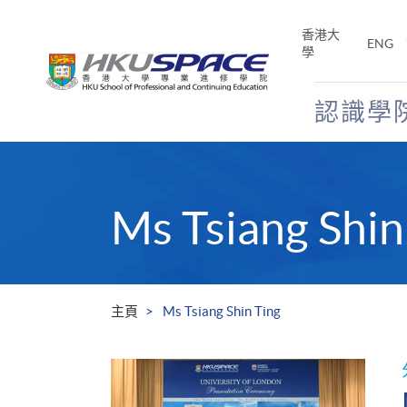
Skip
to
香港大
ENG
main
學
content
認識學
Main
content
start
Ms Tsiang Shin
主頁
Ms Tsiang Shin Ting