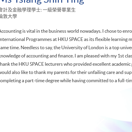
會計及金融學理學士: 一級榮譽畢業生
倫敦大學
Accounting is vital in the business world nowadays. I chose to enr
International Programmes at HKU SPACE as its flexible learning m
same time. Needless to say, the University of London is a top unive
knowledge of accounting and finance. I am pleased with my 1st cla
thank the HKU SPACE lecturers who provided excellent academic g
would also like to thank my parents for their unfailing care and su
completing a part-time degree while having committed to a full-tim