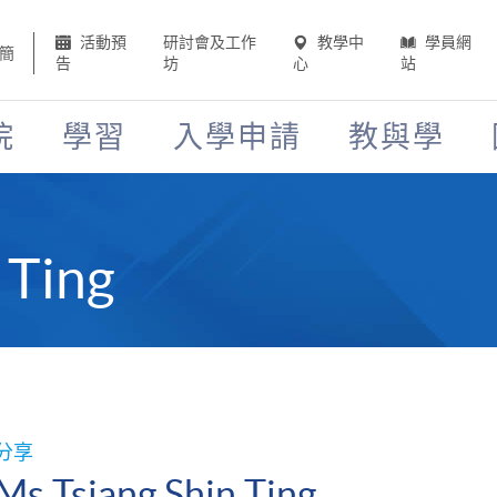
活動預
研討會及工作
教學中
學員網
簡
告
坊
心
站
院
學習
入學申請
教與學
 Ting
分享
Ms Tsiang Shin Ting