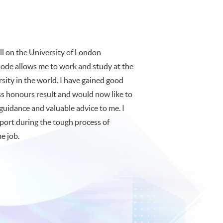
oll on the University of London
ode allows me to work and study at the
rsity in the world. I have gained good
ss honours result and would now like to
uidance and valuable advice to me. I
pport during the tough process of
e job.