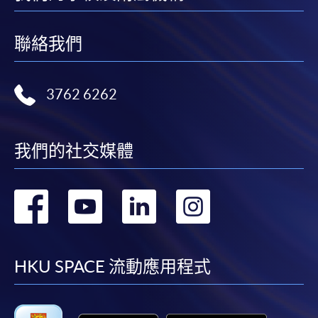
聯絡我們
3762 6262
我們的社交媒體
轉
轉
轉
轉
到
到
到
到
facebook
youtube
linkedin
instag
HKU SPACE 流動應用程式