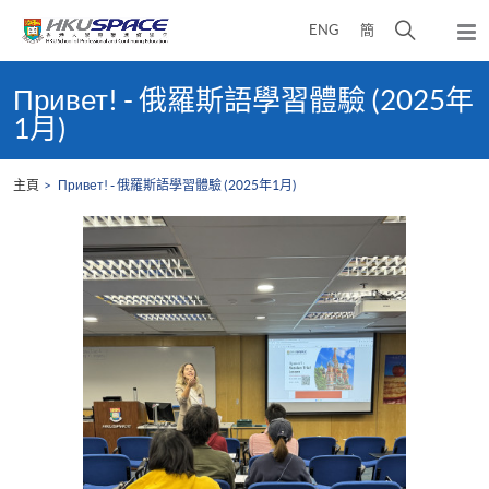
Skip
打
ENG
簡
to
彈
main
開
出
Main
content
搜
主
content
Привет! - 俄羅斯語學習體驗 (2025年
選
尋
start
1月)
單
介
面
主頁
Привет! - 俄羅斯語學習體驗 (2025年1月)