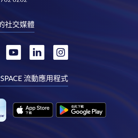
的社交媒體
轉
轉
轉
轉
到
到
到
到
facebook
youtube
linkedin
instagram
 SPACE 流動應用程式