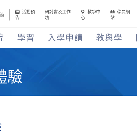
活動預
研討會及工作
教學中
學員網
簡
告
坊
心
站
院
學習
入學申請
教與學
體驗
驗