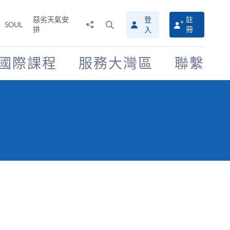
惡劣天氣安
登
註
分
打
SOUL
排
冊
入
享
開
至
搜
尋
國際課程
服務大灣區
聯繫
介
面