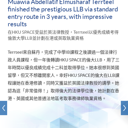
Muawia Abdellatif Elmusharaf Terrteel
finished the prestigious LLB via standard
entry route in 3 years, with impressive
results
在HKU SPACE受益於英法律教授，Terrteel以優秀成績考得
倫敦大學LLB並計劃在港或英取執業資格
Terrteel來自蘇丹，完成了中學IB課程之後讀過一個法律行
政人員課程，但一年後轉讀HKU SPACE的倫大LLB，用了三
年時間以優良成績完成十二科並取得學位。她本很想到英國
留學，但又不想離開家人。幸好HKU SPACE的倫大在LLB課
程讓她在香港修讀，同時又獲益於英國法律教授的講學。她
認為這「非常值得！」取得倫大的法律學位後，她計劃在香
港、英國或其他普通法地區考取事務律師執業資格。