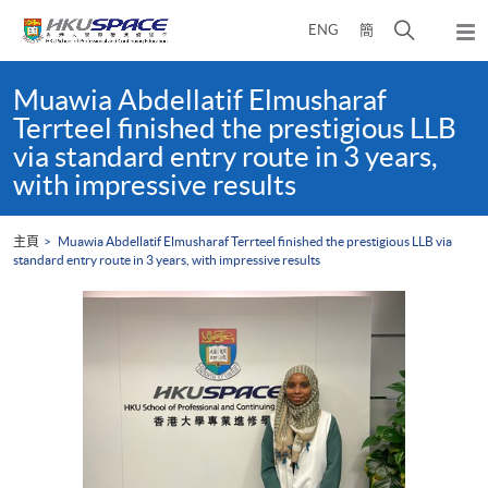
Skip
打
ENG
簡
to
彈
main
開
出
Main
content
搜
主
content
Muawia Abdellatif Elmusharaf
選
尋
start
Terrteel finished the prestigious LLB
單
介
via standard entry route in 3 years,
面
with impressive results
主頁
Muawia Abdellatif Elmusharaf Terrteel finished the prestigious LLB via
standard entry route in 3 years, with impressive results