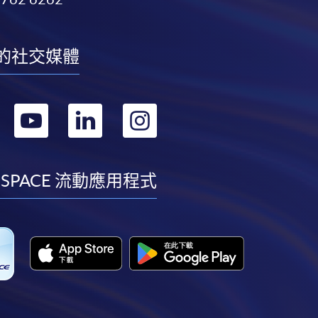
的社交媒體
轉
轉
轉
轉
到
到
到
到
facebook
youtube
linkedin
instagram
 SPACE 流動應用程式