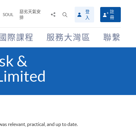
惡劣天氣安
登
註
分
打
SOUL
排
冊
入
享
開
至
搜
尋
國際課程
服務大灣區
聯繫
介
面
sk &
Limited
s relevant, practical, and up to date.