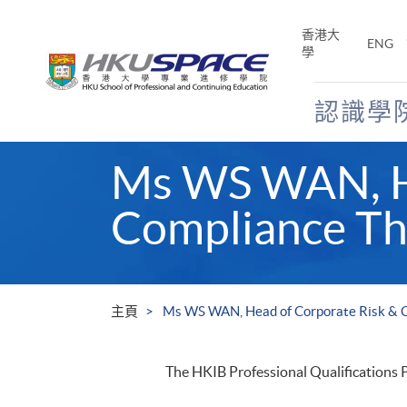
Skip
to
香港大
ENG
main
學
content
認識學
Main
Ms WS WAN, He
content
start
Compliance The
主頁
Ms WS WAN, Head of Corporate Risk & Co
The HKIB Professional Qualifications P