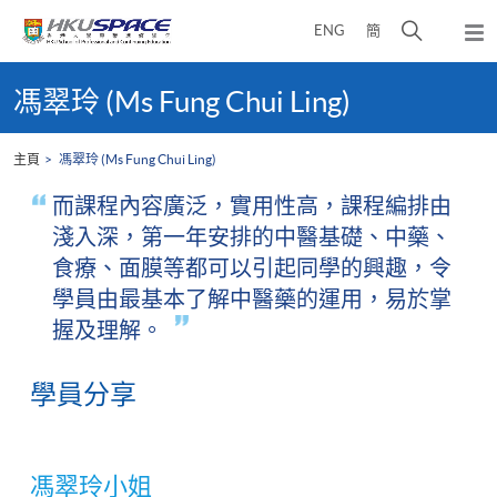
Skip
打
ENG
簡
to
彈
main
開
出
Main
content
搜
主
content
馮翠玲 (Ms Fung Chui Ling)
選
尋
start
單
介
主頁
馮翠玲 (Ms Fung Chui Ling)
面
而課程內容廣泛，實用性高，課程編排由
淺入深，第一年安排的中醫基礎、中藥、
食療、面膜等都可以引起同學的興趣，令
學員由最基本了解中醫藥的運用，易於掌
握及理解。
學員分享
馮翠玲小姐