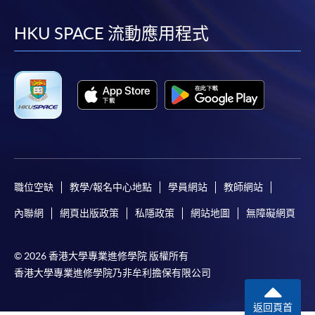
到
到
到
到
facebook
youtube
linkedin
instag
HKU SPACE 流動應用程式
職位空缺
教學/報名中心地點
學員網站
教師網站
內聯網
網頁出版政策
私隱政策
網站地圖
無障礙網頁
© 2026 香港大學專業進修學院 版權所有
香港大學專業進修學院乃非牟利擔保有限公司
返回頁首