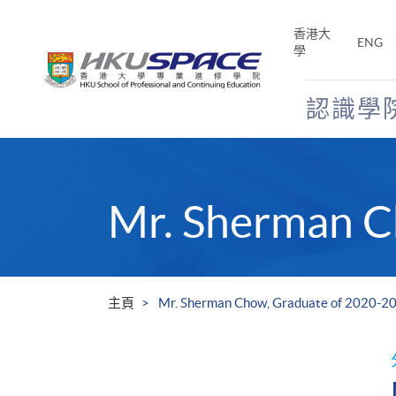
Skip
to
香港大
ENG
main
學
content
認識學
Main
content
start
Mr. Sherman C
主頁
Mr. Sherman Chow, Graduate of 2020-2