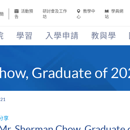
活動預
研討會及工作
教學中
學員網
簡
告
坊
心
站
院
學習
入學申請
教與學
how, Graduate of 2
021
分享
Mr. Sherman Chow, Graduate 