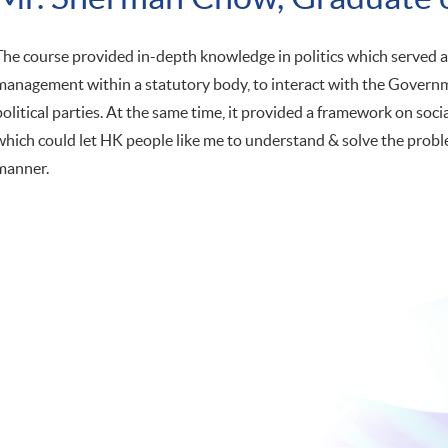
The course provided in-depth knowledge in politics which served as
management within a statutory body, to interact with the Govern
political parties. At the same time, it provided a framework on socia
which could let HK people like me to understand & solve the probl
manner.