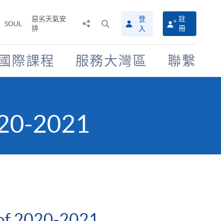
惡劣天氣安
登
註
分
打
SOUL
排
冊
入
享
開
至
搜
尋
國際課程
服務大灣區
聯繫
介
面
020-2021
of 2020-2021