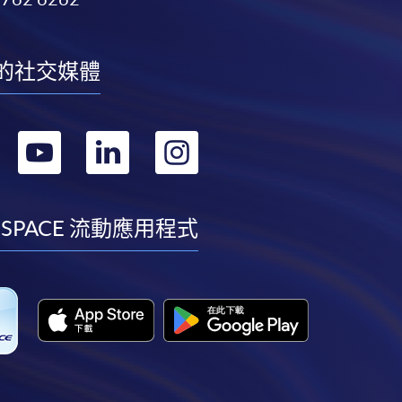
的社交媒體
轉
轉
轉
轉
到
到
到
到
facebook
youtube
linkedin
instagram
 SPACE 流動應用程式