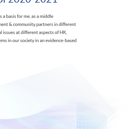
 a basis for me, as a middle
ment & community partners in different
l issues at different aspects of HK,
ems in our society in an evidence-based