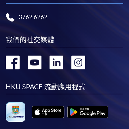
3762 6262
我們的社交媒體
轉
轉
轉
轉
到
到
到
到
facebook
youtube
linkedin
instag
HKU SPACE 流動應用程式