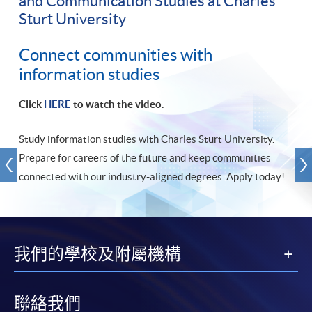
and Communication Studies at Charles
Sturt University
Connect communities with
information studies
Click
HERE
to watch the video.
Study information studies with Charles Sturt University.
Prepare for careers of the future and keep communities
connected with our industry-aligned degrees. Apply today!
我們的學校及附屬機構
聯絡我們