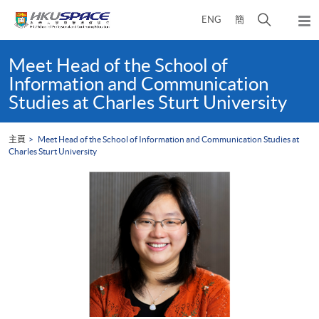
Skip
打
ENG
簡
to
彈
main
開
出
Main
content
搜
主
content
Meet Head of the School of
選
尋
start
Information and Communication
單
介
Studies at Charles Sturt University
面
主頁
Meet Head of the School of Information and Communication Studies at
Charles Sturt University