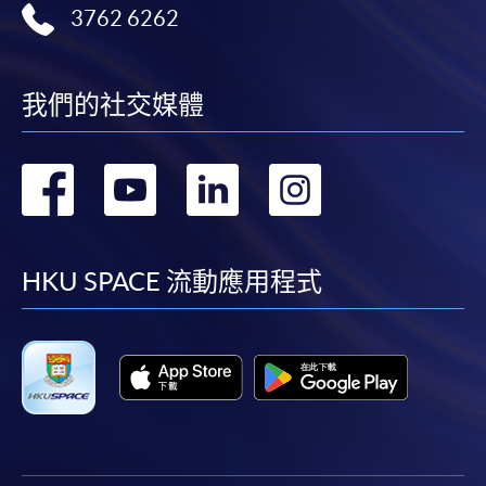
3762 6262
我們的社交媒體
轉
轉
轉
轉
到
到
到
到
facebook
youtube
linkedin
instag
HKU SPACE 流動應用程式