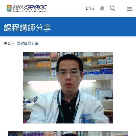
Skip
打
ENG
簡
to
彈
main
開
出
Main
content
搜
主
content
課程講師分享
選
尋
start
單
介
主頁
課程講師分享
面