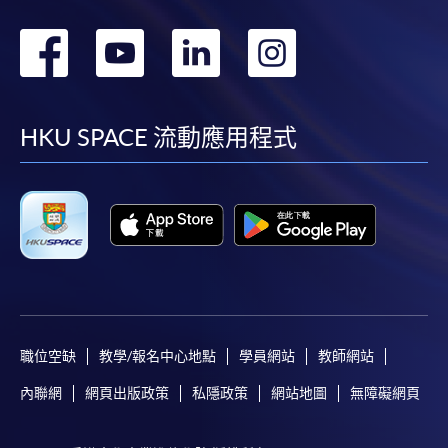
轉
轉
轉
轉
到
到
到
到
facebook
youtube
linkedin
instag
HKU SPACE 流動應用程式
職位空缺
教學/報名中心地點
學員網站
教師網站
內聯網
網頁出版政策
私隱政策
網站地圖
無障礙網頁