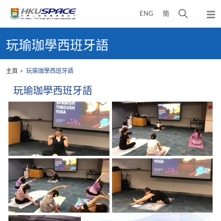
Skip
打
ENG
簡
to
彈
main
開
出
Main
content
搜
主
content
玩瑜珈學西班牙語
選
尋
start
單
介
主頁
玩瑜珈學西班牙語
面
玩瑜珈學西班牙語