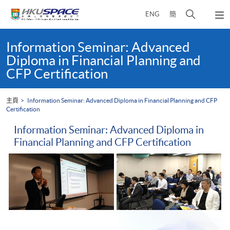
Skip
打
ENG
簡
to
彈
main
開
出
Main
content
搜
主
content
Information Seminar: Advanced
選
尋
start
Diploma in Financial Planning and
單
介
CFP Certification
面
主頁
Information Seminar: Advanced Diploma in Financial Planning and CFP
Certification
Information Seminar: Advanced Diploma in
Financial Planning and CFP Certification