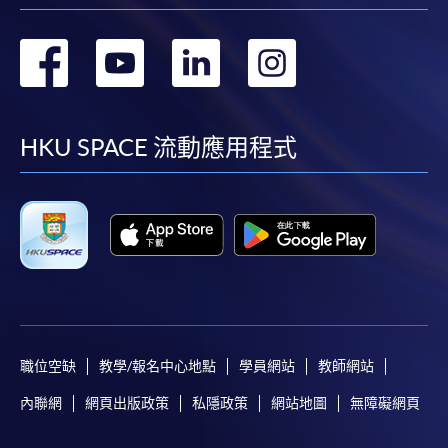
轉
轉
轉
轉
到
到
到
到
facebook
youtube
linkedin
instag
HKU SPACE 流動應用程式
職位空缺
教學/報名中心地點
學員網站
教師網站
內聯網
網頁出版政策
私隱政策
網站地圖
無障礙網頁