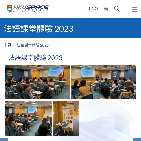
Skip
打
ENG
簡
to
彈
main
開
出
Main
content
搜
主
content
法語課堂體驗 2023
選
尋
start
單
介
主頁
法語課堂體驗 2023
面
法語課堂體驗 2023