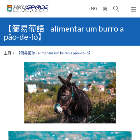
Skip
打
ENG
簡
to
彈
main
開
出
Main
content
搜
主
content
【簡易葡語 - alimentar um burro a
選
尋
start
pão-de-ló】
單
介
面
主頁
【簡易葡語 - alimentar um burro a pão-de-ló】