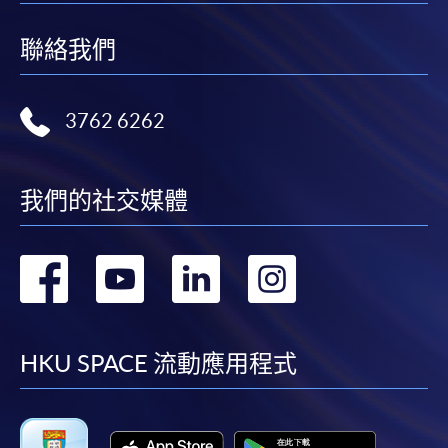
聯絡我們
3762 6262
我們的社交媒體
轉
轉
轉
轉
到
到
到
到
facebook
youtube
linkedin
instag
HKU SPACE 流動應用程式