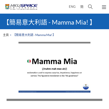
Skip
打
ENG
簡
to
彈
main
開
出
Main
content
搜
主
content
【簡易意大利語 - Mamma Mia! 】
選
尋
start
單
介
主頁
【簡易意大利語 - Mamma Mia! 】
面