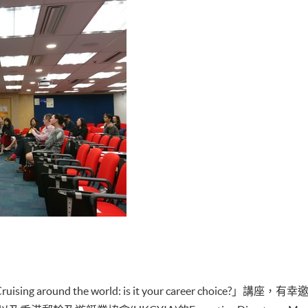
g around the world: is it your career choice?」講座，有