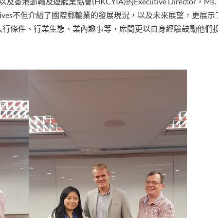
Shrives以及香港郵輪及遊艇業協會(HKCYIA)的Executive Director
Shrives不但介紹了國際郵輪業的發展現況，以及未來展望，更
分享了入行條件、行業生態、業內趣事等，席間更以自身經驗鼓勵他