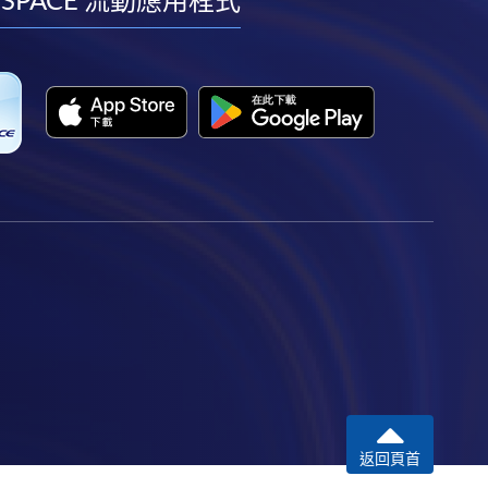
facebook
youtube
linkedin
instagram
 SPACE 流動應用程式
返回頁首