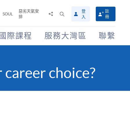
惡劣天氣安
登
註
分
打
SOUL
排
冊
入
享
開
至
搜
尋
國際課程
服務大灣區
聯繫
介
面
r career choice?