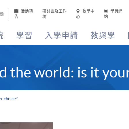
活動預
研討會及工作
教學中
學員網
簡
告
坊
心
站
院
學習
入學申請
教與學
 the world: is it you
er choice?