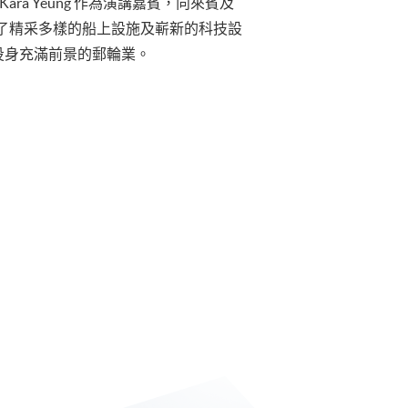
，Ms. Kara Yeung 作為演講嘉賓，向來賓及
展示了精采多樣的船上設施及嶄新的科技設
們投身充滿前景的郵輪業。