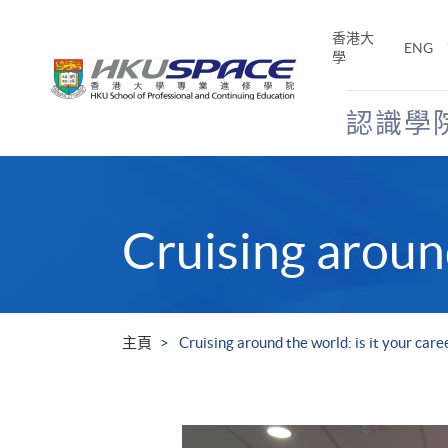
Skip
to
香港大
ENG
main
學
content
認識學
Main
content
start
Cruising around
主頁
Cruising around the world: is it your care