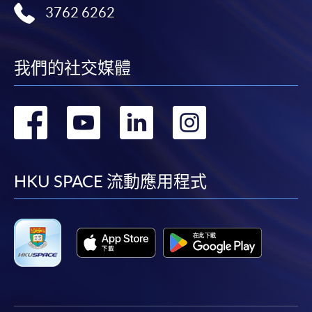
3762 6262
我們的社交媒體
轉
轉
轉
轉
到
到
到
到
facebook
youtube
linkedin
instag
HKU SPACE 流動應用程式