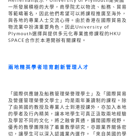
Heffernan表示，University of Plymouth是英國
一所發展積極的大學，商學院尤以物流、船務、貿易
等範疇著名，因此他們希望可以將課程推廣至海外，
與各地的專業人士交流心得。由於香港在國際貿易及
物流業中扮演重要角色，因此University of
Plymouth選擇與提供多元化專業進修課程的HKU
SPACE合作於本港開辦有關課程。
兩地精英學者培育創新管理人才
「國際供應鏈及船務管理榮譽理學士」及「國際貿易
及營運管理榮譽文學士」均是兩年兼讀制的課程。除
了由英國的教授及專業人士到港授課外，亦加入本地
的學者及行內精英，讓本地學生可真正汲取兩地經驗
及學習不同的文化，將之融會貫通，擴闊國際視野。
優秀的教學團隊除了着重教學研究，亦跟業界關係密
切，讓學生可以深入認識業內運作。「來自英國的學