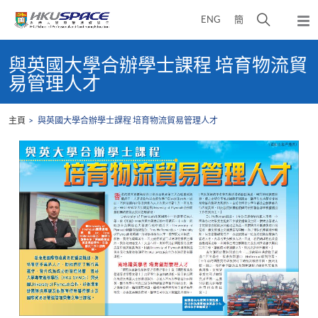
Skip
打
ENG
簡
to
彈
main
開
出
Main
content
搜
主
content
與英國大學合辦學士課程 培育物流貿
選
尋
start
易管理人才
單
介
面
主頁
與英國大學合辦學士課程 培育物流貿易管理人才