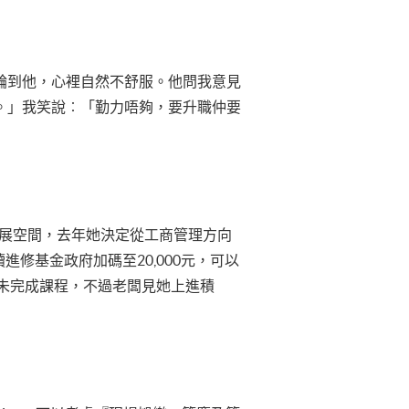
遲遲未輪到他，心裡自然不舒服。他問我意見
就無我份。」我笑說︰「勤力唔夠，要升職仲要
更大的發展空間，去年她決定從工商管理方向
修基金政府加碼至20,000元，可以
y未完成課程，不過老闆見她上進積