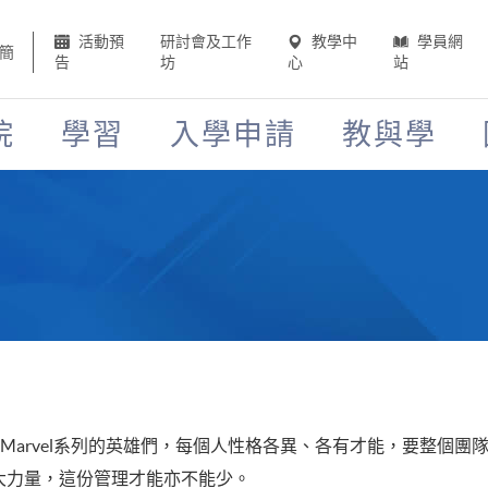
活動預
研討會及工作
教學中
學員網
簡
告
坊
心
站
院
學習
入學申請
教與學
Marvel系列的英雄們，每個人性格各異、各有才能，要整個團
大力量，這份管理才能亦不能少。