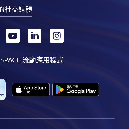
的社交媒體
轉
轉
轉
轉
到
到
到
到
facebook
youtube
linkedin
instagram
 SPACE 流動應用程式