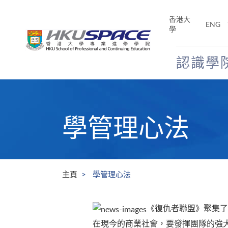
Skip
to
香港大
ENG
main
學
content
認識學
Main
content
start
學管理心法
主頁
學管理心法
《復仇者聯盟》聚集了
在現今的商業社會，要發揮團隊的強