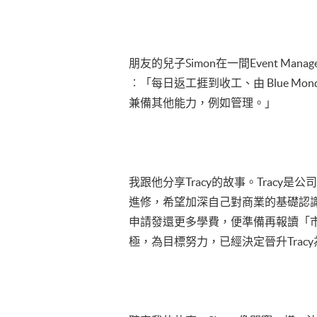
朋友的兒子Simon在一間Event 
︰「每日返工捱到收工、由 Blue Mo
兼備其他能力，例如管理。」
我跟他分享Tracy的故事。Tracy是
進修，希望加深自己對商業的基礎認識
申請發還更多學費，便準備再報讀「市
極，為目標努力，已經決定晉升Tracy為s