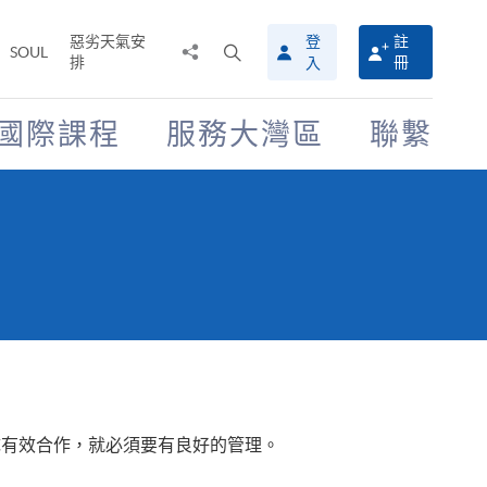
惡劣天氣安
登
註
分
打
SOUL
排
冊
入
享
開
至
搜
尋
國際課程
服務大灣區
聯繫
介
面
隊有效合作，就必須要有良好的管理。