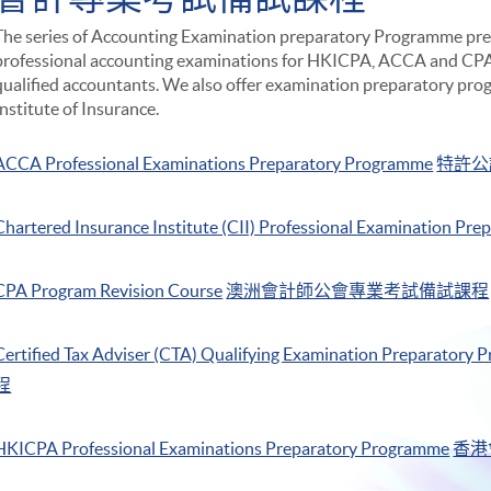
The series of Accounting Examination preparatory Programme pre
professional accounting examinations for HKICPA, ACCA and CPA 
qualified accountants. We also offer examination preparatory pr
Institute of Insurance.
ACCA Professional Examinations Preparatory Programme
特許公
Chartered Insurance Institute (CII) Professional Examination Pr
CPA Program Revision Course
澳洲會計師公會專業考試備試課程
Certified Tax Adviser (CTA) Qualifying Examination Preparatory
程
HKICPA Professional Examinations Preparatory Programme
香港