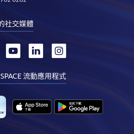
的社交媒體
轉
轉
轉
轉
到
到
到
到
facebook
youtube
linkedin
instagram
 SPACE 流動應用程式