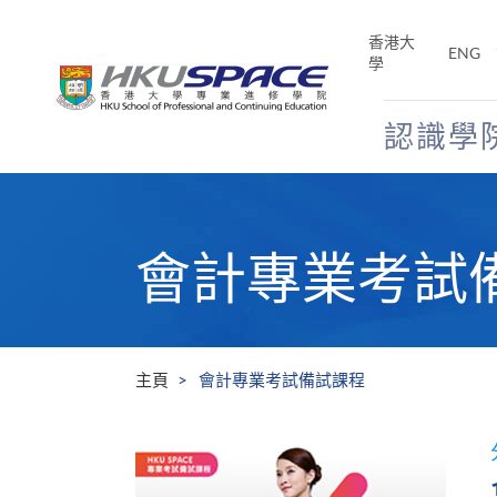
Skip
to
香港大
ENG
main
學
content
認識學
Main
content
start
會計專業考試
主頁
會計專業考試備試課程