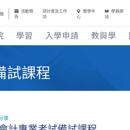
活動預
研討會及工作
教學中
學員網
簡
告
坊
心
站
院
學習
入學申請
教與學
備試課程
分享
會計專業考試備試課程