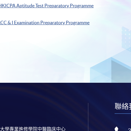
HKICPA Aptitude Test Preparatory Programme
LCC & I Examination Preparatory Programme
聯絡
大學專業進修學院中醫臨床中心