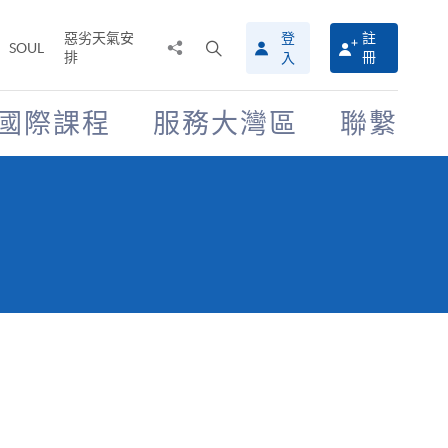
惡劣天氣安
登
註
分
打
SOUL
排
冊
入
享
開
至
搜
尋
國際課程
服務大灣區
聯繫
介
面