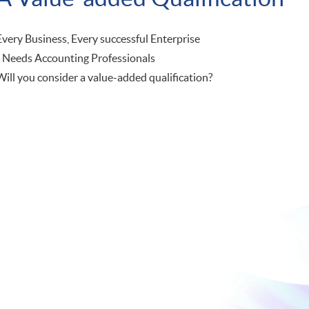
Every Business, Every successful Enterprise
Needs Accounting Professionals
​Will you consider a value-added qualification?