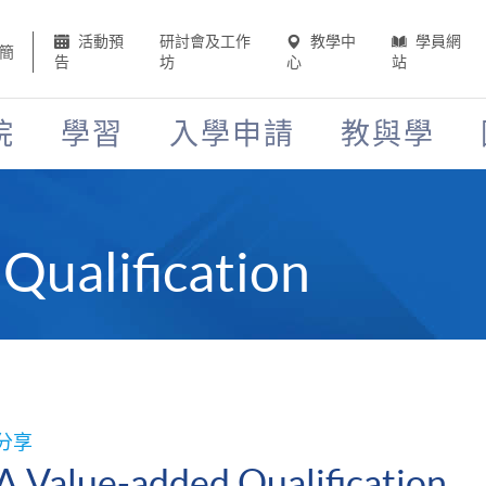
活動預
研討會及工作
教學中
學員網
簡
告
坊
心
站
院
學習
入學申請
教與學
Qualification
分享
A Value-added Qualification