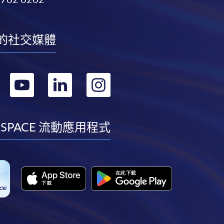
的社交媒體
轉
轉
轉
轉
到
到
到
到
facebook
youtube
linkedin
instagram
 SPACE 流動應用程式