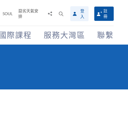
惡劣天氣安
登
註
分
打
SOUL
排
冊
入
享
開
至
搜
尋
國際課程
服務大灣區
聯繫
介
面