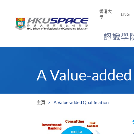
Skip
to
香港大
ENG
main
學
content
認識學
Main
content
start
A Value-added 
主頁
A Value-added Qualification