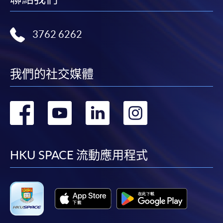
3762 6262
我們的社交媒體
轉
轉
轉
轉
到
到
到
到
facebook
youtube
linkedin
instag
HKU SPACE 流動應用程式