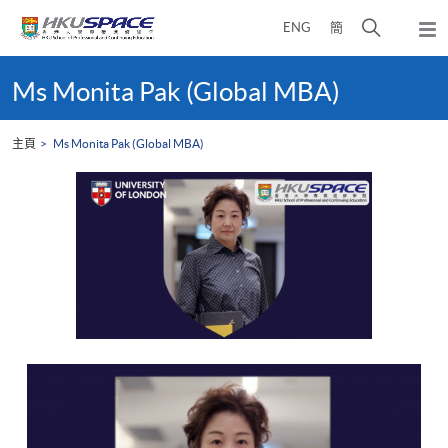
Skip
打
ENG
簡
to
彈
main
開
出
Main
content
搜
主
content
Ms Monita Pak (Global MBA)
選
尋
start
單
介
主頁
Ms Monita Pak (Global MBA)
面