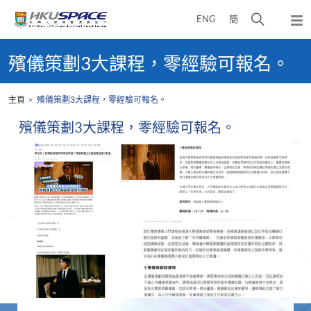
Skip
打
ENG
簡
to
彈
main
開
出
Main
content
搜
主
content
殯儀策劃3大課程，零經驗可報名。
選
尋
start
單
介
主頁
殯儀策劃3大課程，零經驗可報名。
面
殯儀策劃3大課程，零經驗可報名。