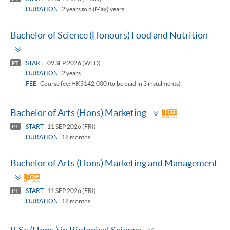
DURATION
2 years to 6 (Max) years
Bachelor of Science (Honours) Food and Nutrition
Toggle
panel
START
09 SEP 2026 (WED)
PT
DURATION
2 years
FEE
Course fee: HK$142,000 (to be paid in 3 instalments)
Toggle
Bachelor of Arts (Hons) Marketing
panel
START
11 SEP 2026 (FRI)
PT
DURATION
18 months
Bachelor of Arts (Hons) Marketing and Management
Toggle
panel
START
11 SEP 2026 (FRI)
PT
DURATION
18 months
Toggle