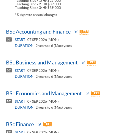
Teaching Block 1: HK$27,000
Teaching Block 2: HK$39,000
Teaching Block 3: HK$39,000
* Subject to annual changes
Toggle
BSc Accounting and Finance
panel
START
07 SEP 2026 (MON)
PT
DURATION
2 years to 6 (Max) years
Toggle
BSc Business and Management
panel
START
07 SEP 2026 (MON)
PT
DURATION
2 years to 6 (Max) years
Toggle
BSc Economics and Management
panel
START
07 SEP 2026 (MON)
PT
DURATION
2 years to 6 (Max) years
Toggle
BSc Finance
panel
START
07 SEP 2026 (MON)
PT