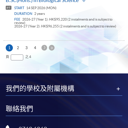
B.Sc.(Hons.) in Biological Science
panel
START
14 SEP 2026 (MON)
PT
DURATION
2 years
FEE
2026-27 (Year 1): HK$95,220 (2 instalments and is subject to
review)
2026-27 (Year 2): HK$96,255 (2 instalments and is subject to review)
下
本
1
2
3
4
一
頁
最
頁
之 4
頁
後
一
頁
我們的學校及附屬機構
聯絡我們