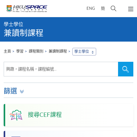
Skip
打
ENG
簡
to
彈
main
開
出
Main
content
搜
主
學士學位
content
選
尋
兼讀制課程
start
單
介
面
主頁
學習
課程類別
兼讀制課程
學士學位
搜
搜
興趣，課程名稱，課程編號...
尋
尋
本
網
站
篩選
搜尋CEF課程