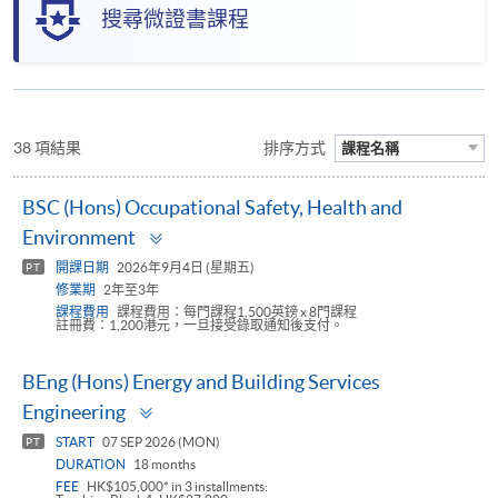
搜尋微證書課程
38 項結果
排序方式
課程名稱
BSC (Hons) Occupational Safety, Health and
Toggle
Environment
panel
開課日期
2026年9月4日 (星期五)
PT
修業期
2年至3年
課程費用
課程費用：每門課程1,500英鎊 x 8門課程
註冊費：1,200港元，一旦接受錄取通知後支付。
BEng (Hons) Energy and Building Services
Toggle
Engineering
panel
START
07 SEP 2026 (MON)
PT
DURATION
18 months
FEE
HK$105,000* in 3 installments: