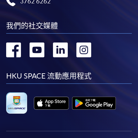
3762 6262
我們的社交媒體
轉
轉
轉
轉
到
到
到
到
facebook
youtube
linkedin
instag
HKU SPACE 流動應用程式