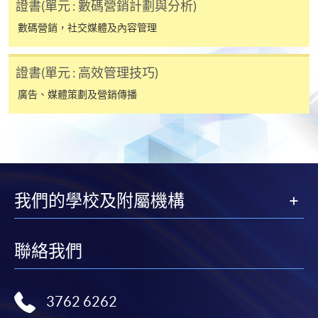
學中心作付款安排。
證書(單元 : 數碼營銷計劃與分析)
數碼營銷，社交媒體及內容管理
如欲了解如何於網上報讀新課程及繳費，請瀏覽網上
申請/報讀指南 :
證書(單元 : 高效管理技巧)
-
短期課程
廣告、媒體策劃及營銷傳播
-
個別學歷頒授課程
報讀同一學歷頒授課程內其他單元
我們的學校及附屬機構
個別課程為須報讀同一學歷頒授課程及其他單元或繳
交下期學費的學員，提供網上服務，如學員就讀的課
程設有此服務，課程負責人會通知學員有關程序。
聯絡我們
網上支付可通過「繳費靈」(PPS) (不適用於手機)、
VISA 或 Mastercard、「微信支付」(Online WeChat
3762 6262
Pay) 、「支付寶」(Online Alipay) 或 「轉數快」(FPS)