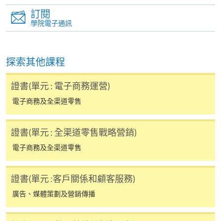
中指定所須文件(如學歷證明)。系統只支援doc,
訂閱
docx, jpg 和pdf格式之附件。
學院電子通訊
繳交所需費用
探索其他課程
申請人可使用以下方式繳交報名費或課程費用:
證書(單元 : 電子商務運營)
繳費靈網上服務
- 申請人須先開立繳費靈戶口及設
電子商務及全渠道零售
定繳費靈網上密碼。有關如何申請繳費靈戶口及密
碼，請瀏覽繳費靈網址
http://www.ppshk.com
。
證書(單元 : 全渠道零售戰略營銷)
*信用咭網上繳費服務
- 申請人可以 VISA 或
電子商務及全渠道零售
Mastercard（包括「香港大學專業進修學院
Mastercard卡」）繳付學費。
證書(單元 :客戶關係和顧客服務)
廣告、媒體策劃及營銷傳播
*香港大學專業進修學院Mastercard卡
持有人如欲享用十個
月免息分期付款優惠，必須親臨本學院設有報名服務的教