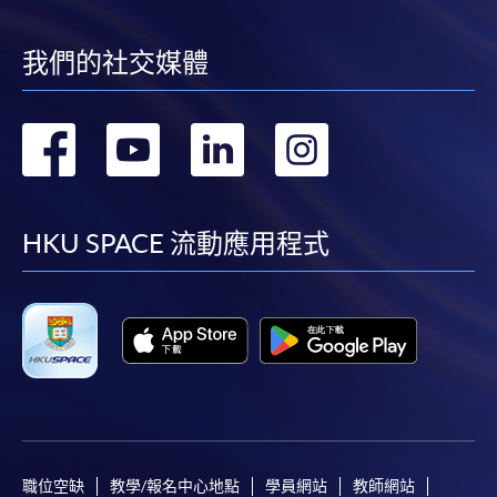
繳付學費。
我們的社交媒體
親身報名/郵遞
轉
轉
轉
轉
報讀新課程
到
到
到
到
facebook
youtube
linkedin
instag
HKU SPACE 流動應用程式
凡以「先到先得」為取錄方式的課程，請填妥
SF26報名表，親往
報名中心
或以郵遞方式連同學
費以及所需證明文件呈交。
[
下載報名表SF26
]
申請學歷頒授及專業課程可能需要其他資料，報名
表可向報名中心或有關課程負責人索取。填妥申請
表格後，請連同報名費/學費以及所需證明文件親
職位空缺
教學/報名中心地點
學員網站
教師網站
往報名中心或以郵遞方式遞交。