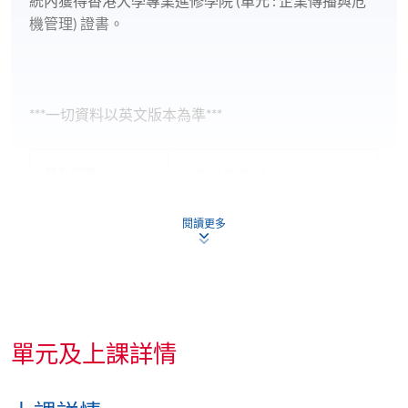
統內獲得香港大學專業進修學院 (單元 : 企業傳播與危
機管理) 證書。
***一切資料以英文版本為準***
報名代碼
2435-MK091A
現時接受報名
閱讀更多
日期 / 時間
逢周六，10:00am - 1:00pm
單元及上課詳情
修業期
週六上午10時至下午1時