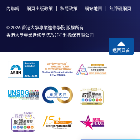
內聯網
網頁出版政策
私隱政策
網站地圖
無障礙網頁
報讀同一學歷頒授課程內其他單元
© 2026 香港大學專業進修學院 版權所有
香港大學專業進修學院乃非牟利擔保有限公司
​學院為學歷頒授課程特設「註冊及學費通知」，適
用於一般學歷頒授課程。
返回頁首
課程負責人會為學員送上「註冊及學費通知」
(「通知」)，請填妥有關「通知」，並親往報名中
心或以郵遞方式，遞交「通知」及繳交所需費用。
有關繳費詳情，請參閱
付款方法
。如對報名程序有任
何疑問，請詳閱個別課程資料，或聯絡有關課程負責
人或報名中心。
課程/科目報名注意事項:
選用網上報名服務必須在已接駁互聯網及支援