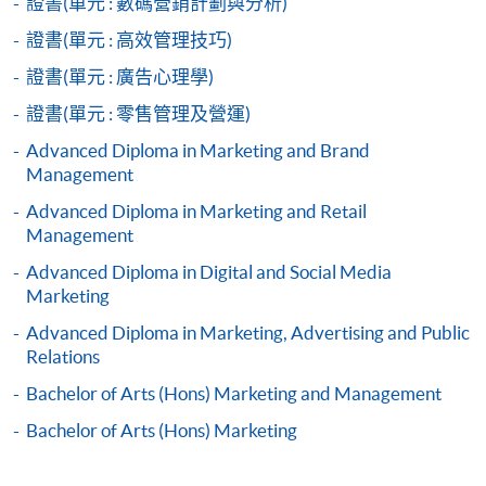
證書(單元 : 數碼營銷計劃與分析)
香港大學專業進修學院提供24小時網上報名及繳費服
證書(單元 : 高效管理技巧)
務，申請人可通過網上申請個別學歷頒授課程和報讀
大部份公開招生的課程(以先到先得形式報名的課程)。
證書(單元 : 廣告心理學)
申請人可在網上使用「繳費靈」(PPS) (不適用於手
證書(單元 : 零售管理及營運)
機)、VISA 或 Mastercard。除上述支付方式之外，如就
讀學歷頒授課程設有網上服務，在學學員亦可以「微
Advanced Diploma in Marketing and Brand
Management
信支付」(Online WeChat Pay) 、「支付寶」(Online
Alipay) 或 「轉數快」(FPS) 繳付學費。
Advanced Diploma in Marketing and Retail
Management
Advanced Diploma in Digital and Social Media
報讀新課程
Marketing
填寫網上報名表格
Advanced Diploma in Marketing, Advertising and Public
Relations
申請人可按該課程網頁的右上角的
圖示進入網上服務網頁，然
Bachelor of Arts (Hons) Marketing and Management
後按照指示填妥網上報名表格。
Bachelor of Arts (Hons) Marketing
某些課程須甄選入學，並要求申請人上載課程網頁