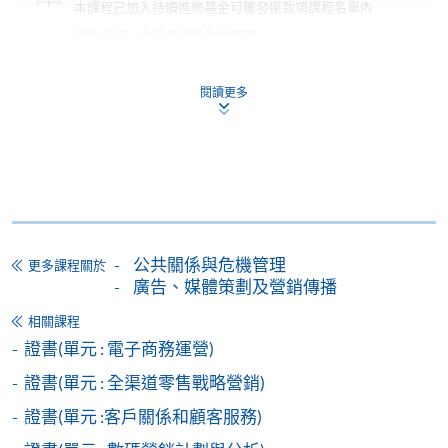
本課程已加入持續進修基金可獲發還款項課程名單內
證書(單元 : 企業傳播與危機管理)
本課程在資歴架構下獲得認可 (資歴架構第4級)
閱讀更多
申請
公共關係與危機管理
更多課程關於
廣告、媒體策劃及營銷傳播
網上報名
立即報名
相關課程
申請表
下載申請表
證書(單元 : 電子商務運營)
證書(單元 : 全渠道零售戰略營銷)
報名辦法
證書(單元 :客戶關係和顧客服務)
網上報名服務