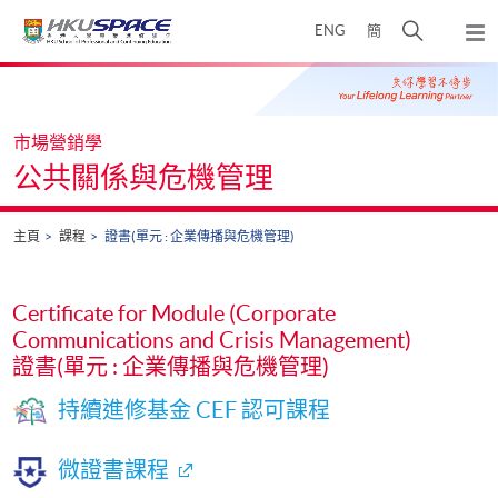
Skip
打
ENG
簡
to
彈
main
開
出
Main
content
搜
主
content
選
尋
start
單
介
市場營銷學
面
公共關係與危機管理
主頁
課程
證書(單元 : 企業傳播與危機管理)
Certificate for Module (Corporate
Communications and Crisis Management)
證書(單元 : 企業傳播與危機管理)
持續進修基金 CEF 認可課程
微證書課程