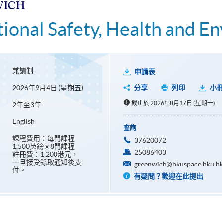
ional Safety, Health and E
兼讀制
申請表
2026年9月4日 (星期五)
分享
列印
小
截止於 2026年8月17日 (星期一)
2年至3年
English
查詢
課程費用：每門課程
37620072
1,500英鎊 x 8門課程
25086403
註冊費：1,200港元，
一旦接受錄取通知後支
greenwich@hkuspace.hku.h
付。
有疑問？歡迎在此提出