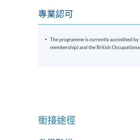
專業認可
報名代碼
2445-HB003A
The programme is currently accredited by 
非本地高等及專業教育(規管)條例
membership) and the British Occupational H
根據《非本地高等及專業教育（規管）條例
可令學員獲取的任何資格。
銜接途徑