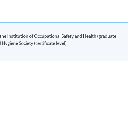
現時接受報名
the Institution of Occupational Safety and Health (graduate
ygiene Society (certificate level)
》，本課程屬獲豁免課程。個別僱主可酌情決定是否承認本課程