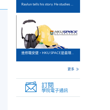
Raylun tells his story. He studies one of our collaborative programmes with the University of Greenwich.
進修職安健，HKU SPACE是最理想的選擇
更多
訂閱
學院電子通訊