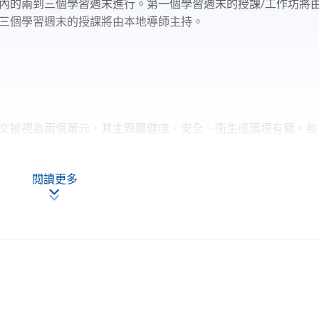
內的兩到三個學習週末進行。第一個學習週末的授課/工作坊將
三個學習週末的授課將由本地導師主持。
。論文被視為兩個單元，其主題跟健康、安全、衛生或環境有關。每
閱讀更多
大學與香港大學專業進修學院（HKU SPACE）合作提供的以