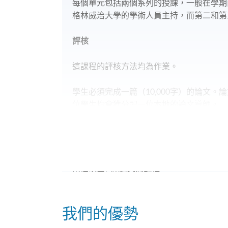
每個單元包括兩個系列的授課，一般在學期
格林威治大學的學術人員主持，而第二和第
評核
這課程的評核方法均為作業。
學生必須完成一篇（10,000字）的論文
位學生均會獲分配一位本地的論文導師。
升學
完成此課程的畢業生將有資格申請由格林威治
兩個碩士 / 深造文憑課程：
· 安全、健康與環境理學碩士 /深造文憑
我們的優勢
· 職業衛生理學碩士 /深造文憑