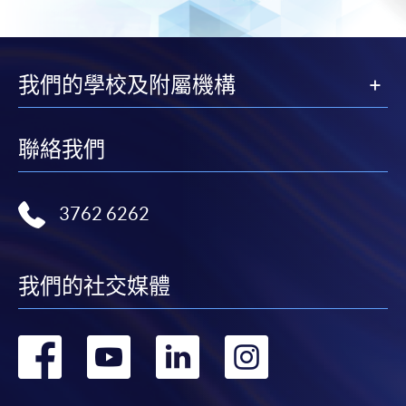
頁
一
頁
我們的學校及附屬機構
聯絡我們
3762 6262
我們的社交媒體
轉
轉
轉
轉
到
到
到
到