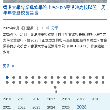
香港大學專業進修學院出席2026粵港澳高校聯盟十周
年年會暨校長論壇
2026年8月3日 (星期一)
分享
2
2026年7月24日，粵港澳高校聯盟十週年年會暨校長論壇於香港中文
大學隆重舉行。於2025年正式成立的粵港澳高校繼續教育聯盟，亦獲
邀參與是次盛會。香港大學專業進修學院（HKU SPACE）作為繼續
教育...
少
香
更多
港
大
學
專
業
進
修
按下以暫停幻燈片
學
院
2014
2015
2016
2017
2018
2019
2020
出
席
2026
2026
2021
2022
2023
2024
2025