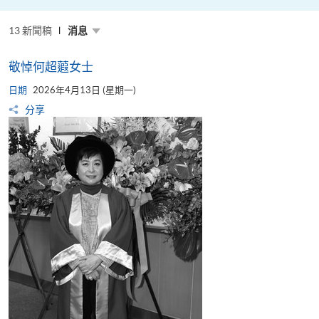
粵
港
澳
13 新聞稿
高
消息
校
聯
盟
敬悼何超蕸女士
十
周
日期
年
2026年4月13日 (星期一)
年
分享
會
暨
校
長
論
壇