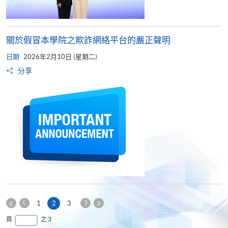
關於假冒本學院之欺詐網絡平台的嚴正聲明
日期
2026年2月10日 (星期二)
分享
上
下
本
1
2
3
一
一
第
頁
最
頁
之 3
頁
頁
一
後