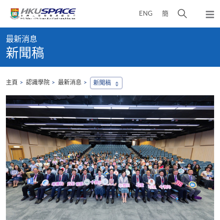
Skip
打
ENG
簡
to
彈
main
開
出
Main
content
搜
主
最新消息
content
選
尋
新聞稿
start
單
介
面
主頁
認識學院
最新消息
新聞稿
，
會
地