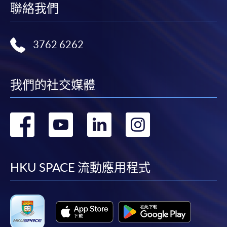
聯絡我們
3762 6262
我們的社交媒體
轉
轉
轉
轉
到
到
到
到
facebook
youtube
linkedin
instag
HKU SPACE 流動應用程式