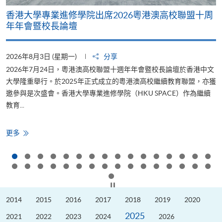
香港大學專業進修學院出席2026粵港澳高校聯盟十周
年年會暨校長論壇
2026年8月3日 (星期一)
分享
2
2026年7月24日，粵港澳高校聯盟十週年年會暨校長論壇於香港中文
大學隆重舉行。於2025年正式成立的粵港澳高校繼續教育聯盟，亦獲
邀參與是次盛會。香港大學專業進修學院（HKU SPACE）作為繼續
教育...
少
香
更多
港
大
學
專
業
進
修
按下以暫停幻燈片
學
院
2014
2015
2016
2017
2018
2019
2020
出
席
2025
2026
2021
2022
2023
2024
2026