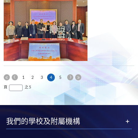
上
下
本
1
2
3
4
5
一
一
第
頁
最
頁
之 5
頁
頁
一
後
頁
一
頁
我們的學校及附屬機構