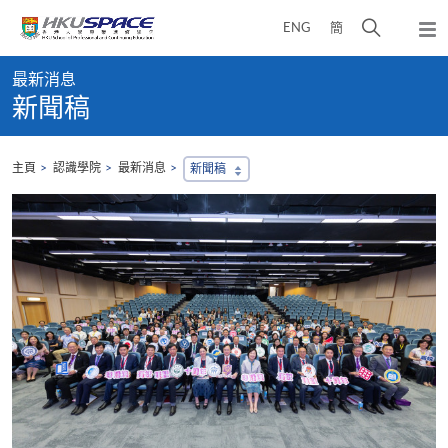
Skip
打
ENG
簡
to
彈
main
開
出
Main
content
搜
主
最新消息
content
選
尋
新聞稿
start
單
介
面
主頁
認識學院
最新消息
新聞稿
，
會
地