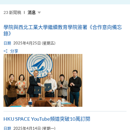
粵
港
澳
23 新聞稿
高
消息
校
聯
盟
學院與西北工業大學繼續教育學院簽署《合作意向備忘
十
周
錄》
年
年
日期
2025年4月25日 (星期五)
會
暨
分享
校
長
論
壇
HKU SPACE YouTube頻道突破10萬訂閱
日期
2025年4月14日 (星期一)