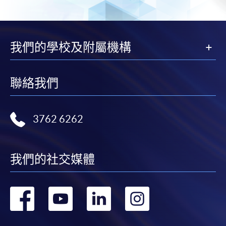
頁
一
頁
我們的學校及附屬機構
聯絡我們
3762 6262
我們的社交媒體
轉
轉
轉
轉
到
到
到
到