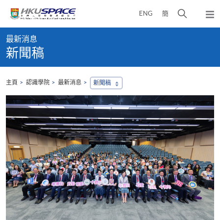
Skip
打
ENG
簡
to
彈
main
開
出
Main
content
搜
主
最新消息
content
選
尋
新聞稿
start
單
介
面
主頁
認識學院
最新消息
新聞稿
，
會
地