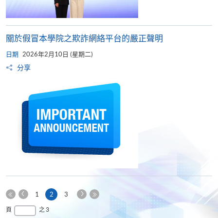
關於假冒本學院之欺詐網絡平台的嚴正聲明
日期
2026年2月10日 (星期二)
分享
上
下
本
1
2
3
一
一
第
頁
最
頁
之 3
頁
頁
一
後