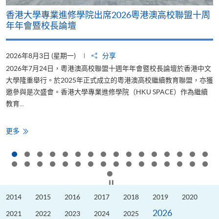
香港大學專業進修學院出席2026粵港澳高校聯盟十周
年年會暨校長論壇
2026年8月3日 (星期一)
分享
2
2026年7月24日，粵港澳高校聯盟十週年年會暨校長論壇於香港中文
大學隆重舉行。於2025年正式成立的粵港澳高校繼續教育聯盟，亦獲
邀參與是次盛會。香港大學專業進修學院（HKU SPACE）作為繼續
教育...
少
香
更多
港
大
學
專
業
進
修
按下以暫停幻燈片
學
院
2014
2015
2016
2017
2018
2019
2020
出
席
2026
2026
2021
2022
2023
2024
2025