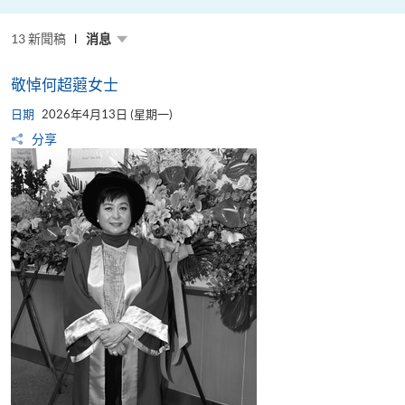
粵
港
澳
13 新聞稿
高
消息
校
聯
盟
敬悼何超蕸女士
十
周
日期
年
2026年4月13日 (星期一)
年
分享
會
暨
校
長
論
壇