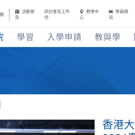
活動預
研討會及工作
教學中
學員網
簡
告
坊
心
站
院
學習
入學申請
教與學
香港大