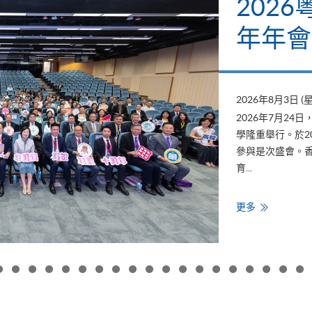
202
年年會
2026年8月3日 (
2026年7月2
學隆重舉行。於2
參與是次盛會。香
育...
香
更多
港
大
學
專
業
進
修
學
院
出