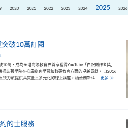
席
2026
2025
9
2020
2021
2022
2023
2024
2026
粵
港
澳
高
校
聯
盟
十
周
e頻道突破10萬訂閱
年
年
會
享
暨
校
已經突破10萬，成為全港高等教育界首家獲得YouTube「白銀創作者獎」
長
論
校！這項殊榮標誌著學院在推廣終身學習和數碼教育方面的卓越貢獻。 自2016
壇
H
頻道一直致力於提供高質量且多元化的線上講座，涵蓋創新科...
更多
K
U
S
P
A
C
E
Y
o
u
T
約的士服務
u