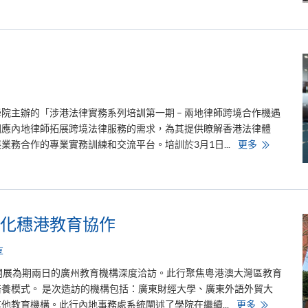
業
進
修
學
院
和
保
良
局
簽
署
第
由學院主辦的「涉港法律實務系列培訓第一期 – 兩地律師跨境合作機遇
二
份
回應內地律師拓展跨境法律服務的需求，為其提供瞭解香港法律體
合
涉
務合作的專業實務訓練和交流平台。培訓於3月1日...
更多
作
港
協
法
議
律
實
務
系
列
培
化穗港教育協作
訓
享
務處開展為期兩日的廣州教育機構深度洽訪。此行聚焦粵港澳大灣區教育
養模式。 是次造訪的機構包括：廣東財經大學、廣東外語外貿大
香
他教育機構。此行內地事務處系統闡述了學院在繼續...
更多