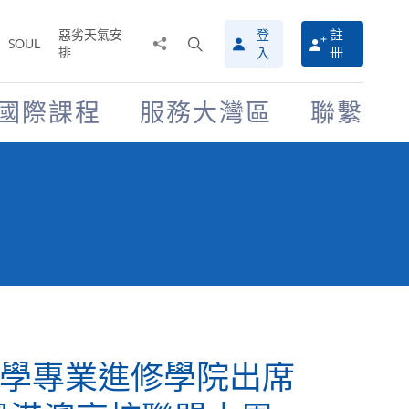
惡劣天氣安
登
註
分
打
SOUL
排
冊
入
享
開
至
搜
尋
國際課程
服務大灣區
聯繫
介
面
學專業進修學院出席