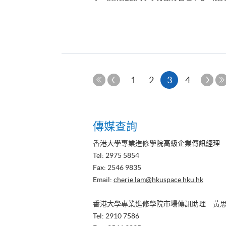
上
本
下
1
2
3
4
一
一
第
頁
頁
頁
一
頁
傳媒查詢
香港大學專業進修學院高級企業傳訊經理
Tel: 2975 5854
Fax: 2546 9835
Email:
cherie.lam@hkuspace.hku.hk
香港大學專業進修學院市場傳訊助理 黃
Tel: 2910 7586