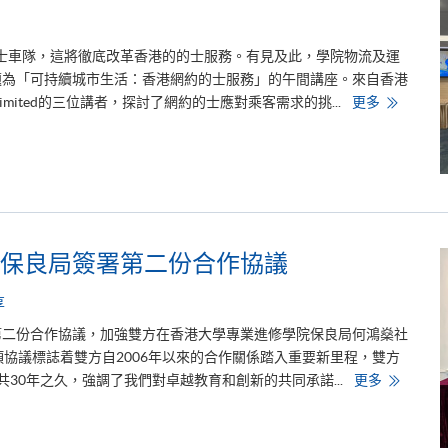
b
e
頻
道
新的士車隊，這將徹底改革香港的的士服務。有見及此，學院物流及運
突
破
場題為「可持續城市生活：香港網約的士服務」的午間講座。來自香港
1
可
any Limited的三位講者，探討了網約的士應對乘客需求的挑...
更多
0
持
萬
續
訂
城
閱
市
生
活
：
香
港
網
約
保良局簽署第二份合作協議
的
士
服
享
務
第二份合作協議，加強雙方在香港大學專業進修學院保良局何鴻燊社
項協議標誌着雙方自2006年以來的合作關係踏入重要新里程，雙方
香
年共30年之久，強調了我們對卓越教育和創新的共同承諾...
更多
港
大
學
專