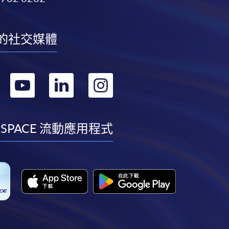
的社交媒體
轉
轉
轉
轉
到
到
到
到
facebook
youtube
linkedin
instagram
 SPACE 流動應用程式