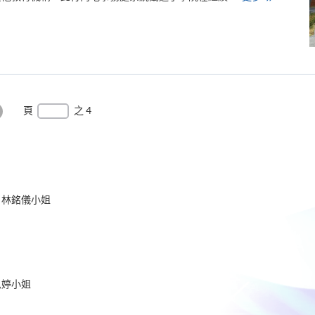
港
大
學
專
業
進
修
學
院
深
化
頁
之 4
穗
港
最
教
育
後
協
作
一
頁
 林銘儀小姐
思婷小姐