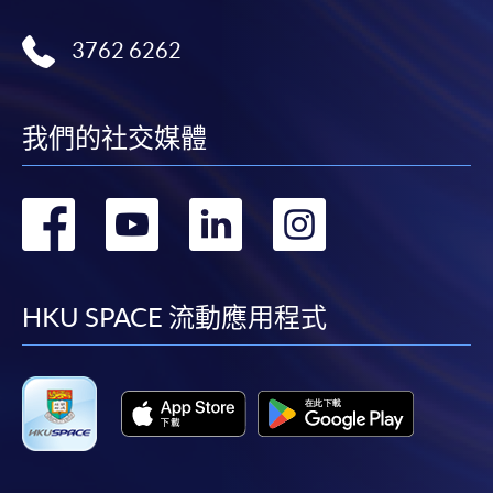
3762 6262
我們的社交媒體
轉
轉
轉
轉
到
到
到
到
facebook
youtube
linkedin
instag
HKU SPACE 流動應用程式