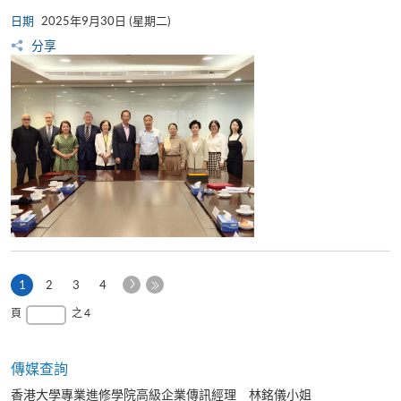
日期
2025年9月30日 (星期二)
分享
下
本
1
2
3
4
一
頁
最
頁
之 4
頁
後
一
頁
傳媒查詢
香港大學專業進修學院高級企業傳訊經理 林銘儀小姐