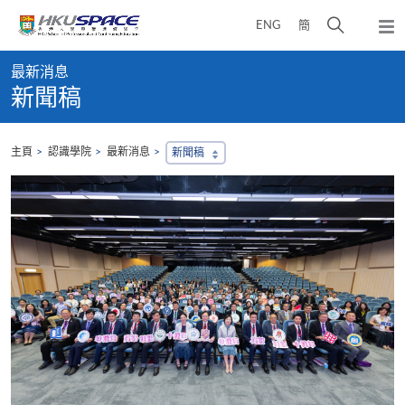
Skip
打
ENG
簡
to
彈
main
開
出
Main
content
搜
主
最新消息
content
選
尋
新聞稿
start
單
介
面
主頁
認識學院
最新消息
新聞稿
，
會
地