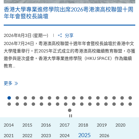
香港大學專業進修學院出席2026粵港澳高校聯盟十周
年年會暨校長論壇
2026年8月3日 (星期一)
分享
2
2026年7月24日，粵港澳高校聯盟十週年年會暨校長論壇於香港中文
大學隆重舉行。於2025年正式成立的粵港澳高校繼續教育聯盟，亦獲
邀參與是次盛會。香港大學專業進修學院（HKU SPACE）作為繼續
教育...
少
香
更多
港
大
學
專
業
進
修
按下以暫停幻燈片
學
院
2014
2015
2016
2017
2018
2019
2020
出
席
2025
2026
2021
2022
2023
2024
2026