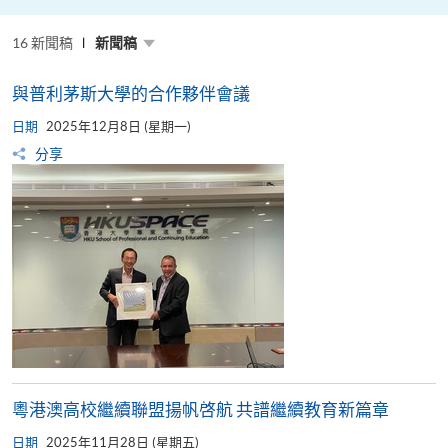
粵
港
澳
16 新聞稿
高
新聞稿
校
聯
盟
與普利茅斯大學的合作夥伴會議
十
周
日期
年
2025年12月8日 (星期一)
年
分享
會
暨
校
長
論
壇
粵港澳高校繼續聯盟揚帆啓航 共譜繼續教育新篇章
日期
2025年11月28日 (星期五)