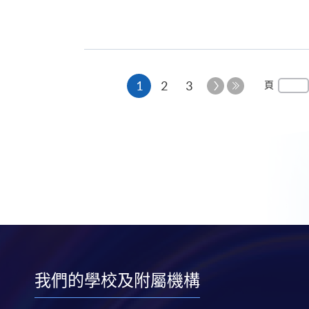
本
下
1
2
3
頁
一
最
頁
頁
後
一
頁
我們的學校及附屬機構