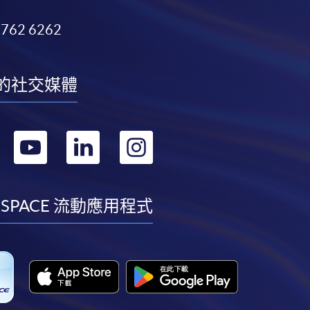
3762 6262
的社交媒體
轉
轉
轉
轉
到
到
到
到
facebook
youtube
linkedin
instagram
 SPACE 流動應用程式