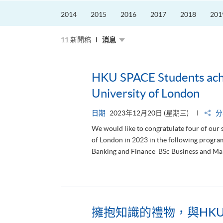
席
2026
2014
2015
2016
2017
2018
201
粵
港
澳
高
11 新聞稿
消息
校
聯
盟
十
周
HKU SPACE Students achi
年
年
University of London
會
暨
校
長
日期
2023年12月20日 (星期三)
分
論
壇
We would like to congratulate four of our 
of London in 2023 in the following progr
Banking and Finance BSc Business and Mana
擁抱知識的禮物，與HKU