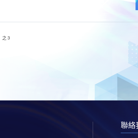
獎
S
P
A
C
E
網
站
全
新
之 3
面
貌
現
已
登
場
聯絡