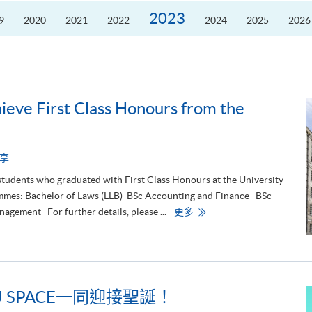
2023
9
2020
2021
2022
2024
2025
2026
eve First Class Honours from the
享
students who graduated with First Class Honours at the University
ammes: Bachelor of Laws (LLB) BSc Accounting and Finance BSc
H
gement For further details, please ...
更多
K
U
S
P
A
C
E
S
 SPACE一同迎接聖誕！
t
u