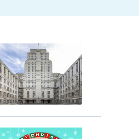
劃
2026」
推
動
低
碳
與
ESG
發
展