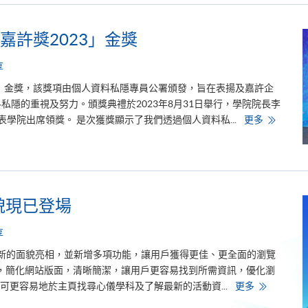
專
m
業
t
進
h
修
e
嘉許獎2023」金獎
學
U
院
n
體
i
享
育
v
及
e
獎」金獎，該獎項由個人資料私隱專員公署頒發，旨在表揚及嘉許企
運
r
動
s
隱的重視及努力。頒獎典禮於2023年8月31日舉行，學院院長李
營
i
養
學
表學院出席領獎。 是次獲獎顯示了我們透過個人資料私...
更多
t
學
院
y
碩
首
o
士
次
f
課
獲
L
程
頒
o
成
「
n
功
私
d
獲
隱
o
面貌現已登場
得
之
n
英
友
國
嘉
享
專
許
業
獎
認
2
然一新的面貌亮相，並新增多項功能，讓用戶獲得更佳、更全面的瀏覽
證
0
錄，簡化網站版面，清晰簡潔，讓用戶更容易找到所需資訊，優化瀏
2
3
H
可更容易地於主頁找尋心儀學科及了解最新的活動資...
更多
」
K
金
U