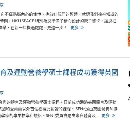
d
享
e
n
，它不僅點燃內心的愉悅，也啟迪我們的智慧，就讓我們擁抱知識的
t
s
刻，HKU SPACE 特別為您準備了精心設計的電子賀卡，讓您把
a
c
擁
快樂，在新一年機遇處處、更進一步！
更多
h
抱
i
知
e
識
v
的
e
禮
F
物
i
，
r
與
s
H
t
K
育及運動營養學碩士課程成功獲得英國
C
U
l
S
a
P
s
A
s
C
H
E
享
o
一
n
同
ersity合辦的體育及運動營養學碩士課程，日前成功通過英國體育及運動
o
迎
u
接
英國和愛爾蘭以外首個獲得此認證的課程。 SENr是由英國營養師協
r
聖
香
學家的專業標準和規格。SENr委員會是由來自體育及...
更多
s
誕
港
f
！
大
r
學
o