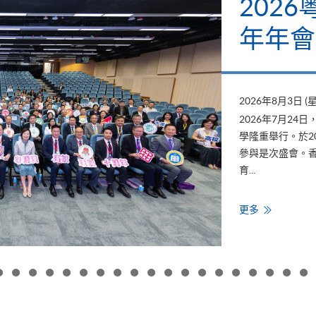
聯盟十周
暨校長論壇於香港中文大
繼續教育聯盟，亦獲邀
PACE）作為繼續教