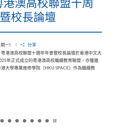
懷標籤
碳與E
2026年7月23
學院自201
2011年推
發逾500個
碳排放。&...
HKU
更多
SPACE
支
持
「低
碳
按下以暫停幻燈片
關
懷
標
籤
計