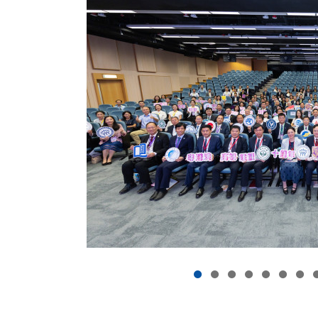
2026粵港澳高校
年年會暨校長論壇
2026年8月3日 (星期一)
分享
2026年7月24日，粵港澳高校聯盟十週年年會
學隆重舉行。於2025年正式成立的粵港澳高校
參與是次盛會。香港大學專業進修學院（HKU S
育...
香
更多
港
大
學
專
業
進
修
學
院
出