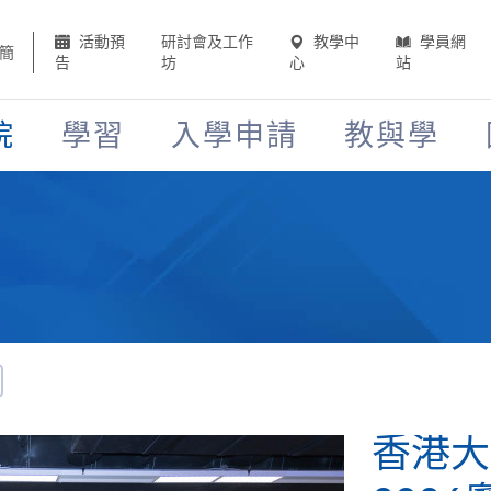
活動預
研討會及工作
教學中
學員網
簡
告
坊
心
站
院
學習
入學申請
教與學
學院出席