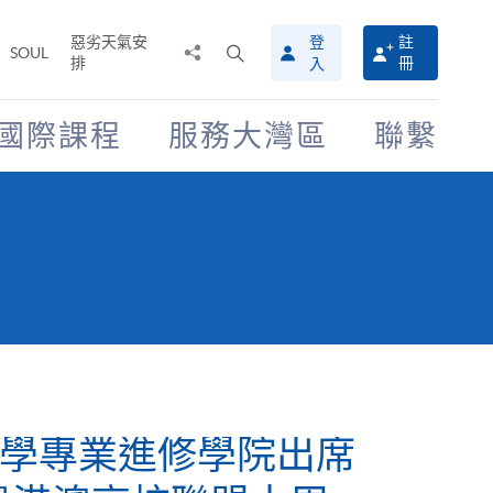
惡劣天氣安
登
註
分
打
SOUL
排
冊
入
享
開
至
搜
尋
國際課程
服務大灣區
聯繫
介
面
HKU