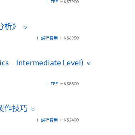
FEE
HK$7900
Toggle
分析》
panel
課程費用
HK$6950
Toggle
ics – Intermediate Level)
panel
FEE
HK$8800
Toggle
製作技巧
panel
課程費用
HK$2400