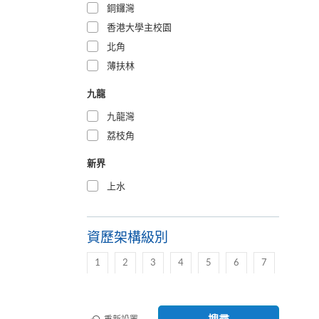
銅鑼灣
香港大學主校園
北角
薄扶林
九龍
九龍灣
荔枝角
新界
上水
資歷架構級別
1
2
3
4
5
6
7