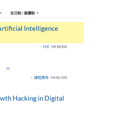
全日制 / 兼讀制
tificial Intelligence
FEE
HK$8300
Toggle
》
panel
課程費用
HK$6,500
wth Hacking in Digital