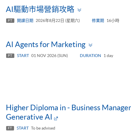
Toggle
AI驅動市場營銷攻略
panel
開課日期
2026年8月22日 (星期六)
修業期
16小時
PT
Toggle
AI Agents for Marketing
panel
START
01 NOV 2026 (SUN)
DURATION
1 day
PT
Higher Diploma in - Business Manag
Generative AI
START
To be advised
FT