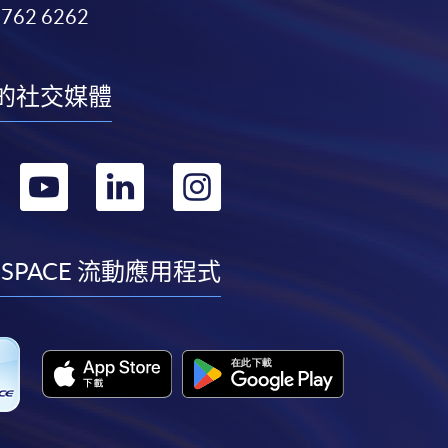
3762 6262
的社交媒體
轉
轉
轉
轉
到
到
到
到
facebook
youtube
linkedin
instagram
 SPACE 流動應用程式