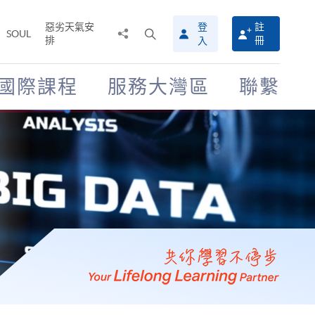
惡劣天氣安
登
註
分
打
SOUL
排
冊
入
享
開
至
搜
尋
國際課程
服務大灣區
聯繫
介
面