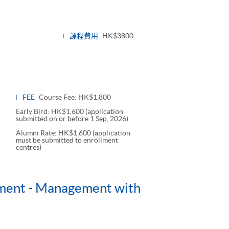
課程費用
HK$3800
FEE
Course Fee: HK$1,800
Early Bird: HK$1,600 (application
submitted on or before 1 Sep, 2026)
Alumni Rate: HK$1,600 (application
must be submitted to enrollment
centres)
ement - Management with