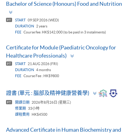
Bachelor of Science (Honours) Food and Nutrition
Toggle
panel
START
09 SEP 2026 (WED)
PT
DURATION
2 years
FEE
Course fee: HK$142,000 (to be paid in 3 instalments)
Certificate for Module (Paediatric Oncology for
Toggle
Healthcare Professionals)
panel
START
21 AUG 2026 (FRI)
PT
DURATION
4 months
FEE
Course Fee : HK$9800
Toggle
證書 (單元 : 腦部及精神健康營養學)
panel
開課日期
2026年8月26日 (星期三)
PT
修業期
33小時
課程費用
HK$4500
Advanced Certificate in Human Biochemistry and