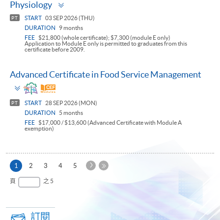
Toggle
Physiology
panel
START
03 SEP 2026 (THU)
PT
DURATION
9 months
FEE
$21,800 (whole certificate); $7,300 (module E only)
Application to Module E only is permitted to graduates from this
certificate before 2009.
Advanced Certificate in Food Service Management
Toggle
panel
START
28 SEP 2026 (MON)
PT
DURATION
5 months
FEE
$17,000 / $13,600 (Advanced Certificate with Module A
exemption)
下
本
1
2
3
4
5
一
頁
最
頁
之 5
頁
後
一
頁
訂閱