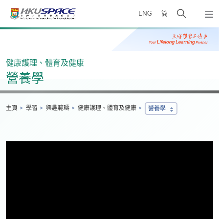
Skip
打
ENG
簡
to
彈
main
開
出
Main
content
搜
主
content
選
尋
start
單
介
健康護理、體育及健康
面
營養學
主頁
學習
興趣範疇
健康護理、體育及健康
營養學