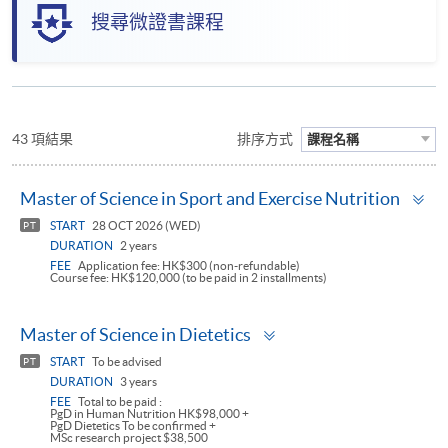
搜尋微證書課程
43 項結果
排序方式
課程名稱
To
Master of Science in Sport and Exercise Nutrition
pa
START
28 OCT 2026 (WED)
PT
DURATION
2 years
FEE
Application fee: HK$300 (non-refundable)
Course fee: HK$120,000 (to be paid in 2 installments)
Toggle
Master of Science in Dietetics
panel
START
To be advised
PT
DURATION
3 years
FEE
Total to be paid :
PgD in Human Nutrition HK$98,000 +
PgD Dietetics To be confirmed +
MSc research project $38,500