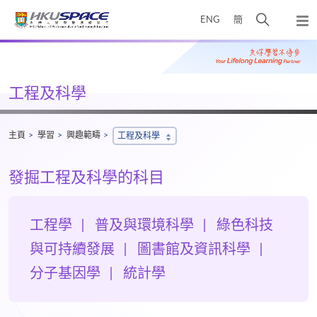
Skip
打
ENG
簡
to
彈
main
開
出
Main
content
搜
主
content
選
尋
start
單
介
工程及科學
面
主頁
學習
興趣範疇
工程及科學
發掘工程及科學的科目
工程學
普及與環境科學
綠色科技
與可持續發展
圖書館及資訊科學
分子基因學
統計學