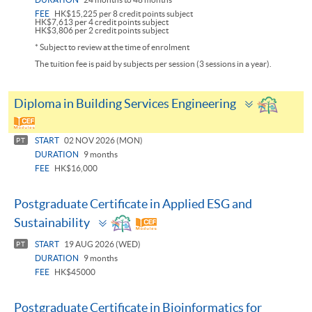
FEE
HK$15,225 per 8 credit points subject
HK$7,613 per 4 credit points subject
HK$3,806 per 2 credit points subject
* Subject to review at the time of enrolment
The tuition fee is paid by subjects per session (3 sessions in a year).
Toggle
Diploma in Building Services Engineering
panel
START
02 NOV 2026 (MON)
PT
DURATION
9 months
FEE
HK$16,000
Postgraduate Certificate in Applied ESG and
Toggle
Sustainability
panel
START
19 AUG 2026 (WED)
PT
DURATION
9 months
FEE
HK$45000
Postgraduate Certificate in Bioinformatics for