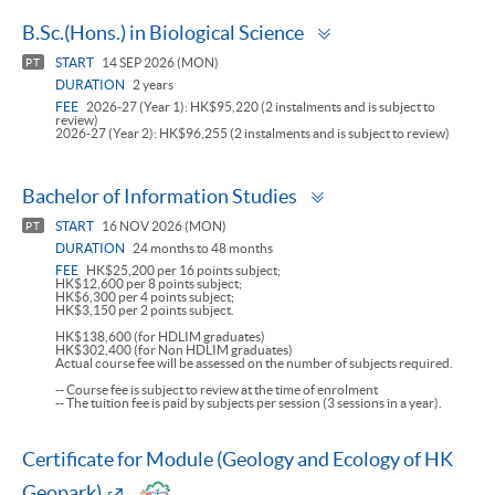
Toggle
B.Sc.(Hons.) in Biological Science
panel
START
14 SEP 2026 (MON)
PT
DURATION
2 years
FEE
2026-27 (Year 1): HK$95,220 (2 instalments and is subject to
review)
2026-27 (Year 2): HK$96,255 (2 instalments and is subject to review)
Toggle
Bachelor of Information Studies
panel
START
16 NOV 2026 (MON)
PT
DURATION
24 months to 48 months
FEE
HK$25,200 per 16 points subject;
HK$12,600 per 8 points subject;
HK$6,300 per 4 points subject;
HK$3,150 per 2 points subject.
HK$138,600 (for HDLIM graduates)
HK$302,400 (for Non HDLIM graduates)
Actual course fee will be assessed on the number of subjects required.
-- Course fee is subject to review at the time of enrolment
-- The tuition fee is paid by subjects per session (3 sessions in a year).
Certificate for Module (Geology and Ecology of HK
Geopark)