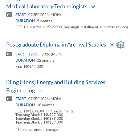
Toggle
Medical Laboratory Technologists
panel
START
07 SEP 2026 (MON)
PT
DURATION
9 months
FEE
Course fee: HK$26,000 (one single installment, subject to review)
Toggle
Postgraduate Diploma in Archival Studies
panel
START
12 OCT 2026 (MON)
PT
DURATION
12 months
FEE
HK$44,000
BEng (Hons) Energy and Building Services
Toggle
Engineering
panel
START
07 SEP 2026 (MON)
PT
DURATION
18 months
FEE
HK$105,000* in 3 installments:
Teaching Block 1: HK$27,000
Teaching Block 2: HK$39,000
Teaching Block 3: HK$39,000
* Subject to annual changes