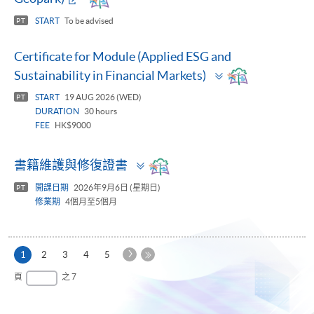
START
To be advised
PT
Certificate for Module (Applied ESG and
Toggle
Sustainability in Financial Markets)
panel
START
19 AUG 2026 (WED)
PT
DURATION
30 hours
FEE
HK$9000
Toggle
書籍維護與修復證書
panel
開課日期
2026年9月6日 (星期日)
PT
修業期
4個月至5個月
下
本
1
2
3
4
5
一
頁
最
頁
之 7
頁
後
一
頁