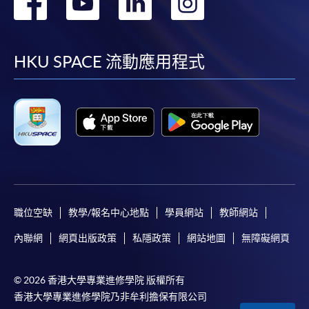
轉
轉
轉
轉
到
到
到
到
facebook
youtube
linkedin
instag
HKU SPACE 流動應用程式
職位空缺
教學/報名中心地點
學員網站
教師網站
內聯網
網頁出版政策
私隱政策
網站地圖
無障礙網頁
© 2026 香港大學專業進修學院 版權所有
香港大學專業進修學院乃非牟利擔保有限公司