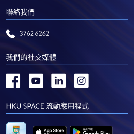
聯絡我們
3762 6262
我們的社交媒體
轉
轉
轉
轉
到
到
到
到
facebook
youtube
linkedin
instag
HKU SPACE 流動應用程式