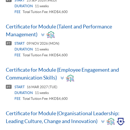
START
23 SEP 2026 (WED)
PT
DURATION
11 weeks
FEE
Total Tuition Fee: HKD$4,600
Certificate for Module (Talent and Performance
Toggle
Management)
panel
START
09 NOV 2026 (MON)
PT
DURATION
11 weeks
FEE
Total Tuition Fee: HKD$4,600
Certificate for Module (Employee Engagement and
Toggle
Communication Skills)
panel
START
16 MAR 2027 (TUE)
PT
DURATION
11 weeks
FEE
Total Tuition Fee: HKD$4,600
Certificate for Module (Organisational Leadership:
Toggle
Leading Culture, Change and Innovation)
panel