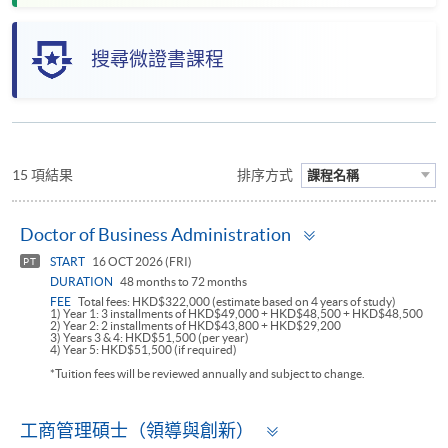
搜尋微證書課程
15 項結果
排序方式
課程名稱
Toggle
Doctor of Business Administration
panel
START
16 OCT 2026 (FRI)
PT
DURATION
48 months to 72 months
FEE
Total fees: HKD$322,000 (estimate based on 4 years of study)
1) Year 1: 3 installments of HKD$49,000 + HKD$48,500 + HKD$48,500
2) Year 2: 2 installments of HKD$43,800 + HKD$29,200
3) Years 3 & 4: HKD$51,500 (per year)
4) Year 5: HKD$51,500 (if required)
*Tuition fees will be reviewed annually and subject to change.
Toggle
工商管理碩士（領導與創新）
panel