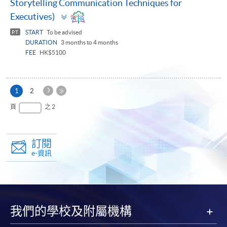
Storytelling Communication Techniques for
Toggle
Executives)
panel
START
To be advised
PT
DURATION
3 months to 4 months
FEE
HK$5100
下
本
1
2
一
頁
最
頁
之 2
頁
後
一
頁
訂閱
e-資訊
我們的學校及附屬機構