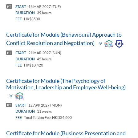
START
16 MAR 2027 (TUE)
PT
DURATION
39 hours
FEE
HK$8500
Certificate for Module (Behavioural Approach to
Toggle
Conflict Resolution and Negotiation)
panel
START
21 MAR 2027 (SUN)
PT
DURATION
45 hours
FEE
HK$10,420
Certificate for Module (The Psychology of
Motivation, Leadership and Employee Well-being)
Toggle
panel
START
12 APR 2027 (MON)
PT
DURATION
11 weeks
FEE
Total Tuition Fee: HKD$4,600
Certificate for Module (Business Presentation and