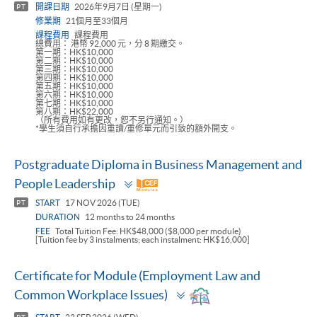
開課日期
2026年9月7日 (星期一)
PT
修業期
21個月至33個月
課程費用
課程費用
總費用： 港幣 92,000 元，分 8 期繳交。
第一期：HK$10,000
第二期：HK$10,000
第三期：HK$10,000
第四期：HK$10,000
第五期：HK$10,000
第六期：HK$10,000
第七期：HK$10,000
第八期：HK$22,000
（所有費用如有更改，恕不另行通知。）
*學生須自行承擔因重讀/重修單元而引致的額外開支。
Postgraduate Diploma in Business Management and
Toggle
People Leadership
panel
START
17 NOV 2026 (TUE)
PT
DURATION
12 months to 24 months
FEE
Total Tuition Fee: HK$48,000 ($8,000 per module)
[Tuition fee by 3 instalments; each instalment: HK$16,000]
Certificate for Module (Employment Law and
Toggle
Common Workplace Issues)
panel