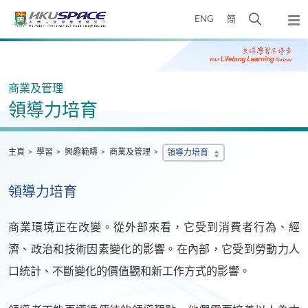
Skip
打
ENG
簡
to
彈
main
開
出
Main
content
搜
主
content
選
尋
start
單
介
商業及管理
面
領導力培育
主頁
學習
興趣範疇
商業及管理
領導力培育
領導力培育
商業環境正在改變。從外部來看，它受到消費者行為、經
濟、政治和技術因素變化的影響。在內部，它受到勞動力人
口統計、不斷變化的價值觀和新工作方式的影響。